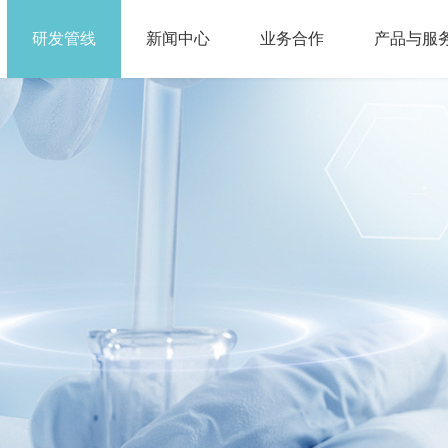
研发管线
新闻中心
业务合作
产品与服