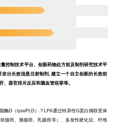
新药质量控制技术平台、创新药物处方前及制剂研究技术平
晶技术开发出长效混悬注射制剂, 建立一个自主创新的长效前
、器官排斥反应和脑血管痉挛等。
D（lysoPLD）.? LPA通过特异性G蛋白偶联受体
腺癌、乳腺癌等）、多发性硬化症、纤维