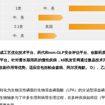
1类
中、美
中、美
2.1类
美国
中、美
艺优化技术平台、药代和non-GLP安全评估平台、创
平台等专业平台。针对需长期用药的慢性疾病，k8凯发官网通过微
副作用等优势。适应症包括帕金森病、阿尔茨海默。ˋD）、乙肝
PC）转化为生物活性磷脂衍生物溶血磷脂酸（LPA）的分泌型溶血磷脂酶
A生物轴参与了许多生理和病理生理过程，在多种疾病如癌症（甲状腺癌、胰