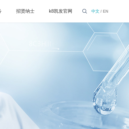
务
招贤纳士
k8凯发官网
中文
/
EN