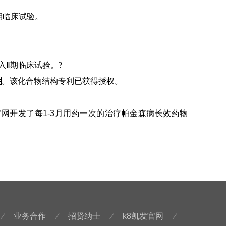
试验。
期临床试验。
?
。该化合物结构专利已获得授权。
发官网开发了每1-3月用药一次的治疗帕金森病长效药物
/
/
/
/
业务合作
招贤纳士
k8凯发官网