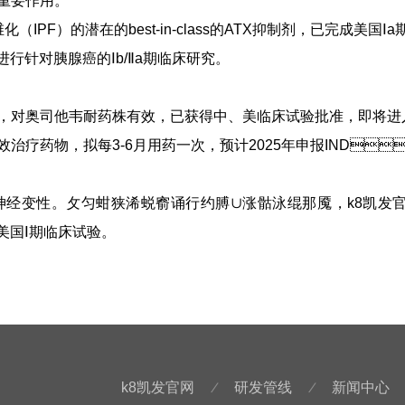
重要作用。
）的潜在的best-in-class的ATX抑制剂，已完成美国Ⅰa期临床
进行针对胰腺癌的Ⅰb/Ⅱa期临床研究。
司他韦耐药株有效，已获得中、美临床试验批准，即将进入Ⅱ
物，拟每3-6月用药一次，预计2025年申报IND
性。攵匀蚶狭浠蜕窬诵行约膊∪涨骷泳绲那魇，k8凯
Ⅰ期临床试验。
/
/
k8凯发官网
研发管线
新闻中心