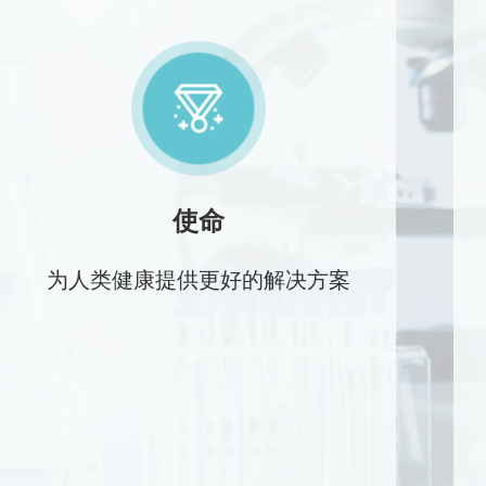
使命
为人类健康提供更好的解决方案