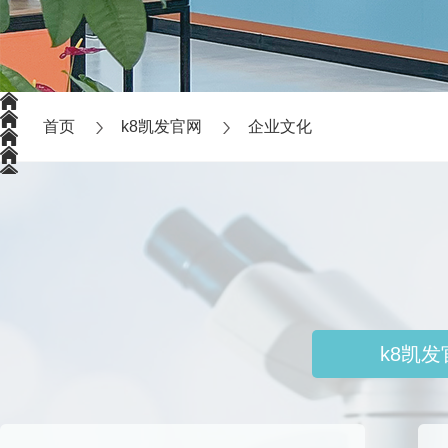
首页
k8凯发官网
企业文化
k8凯发官